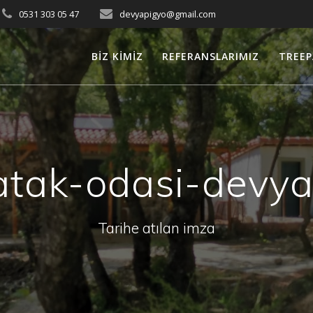
0531 303 05 47
devyapigyo@gmail.com
BİZ KİMİZ
REFERANSLARIMIZ
TREEP
atak-odasi-devya
Tarihe atılan imza