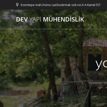
Skip
Esentepe mah.İnönü cad.kızılırmak sok.no:5-A Kartal-İST
to
content
DEV
YAPI
MÜHENDİSLİK
y